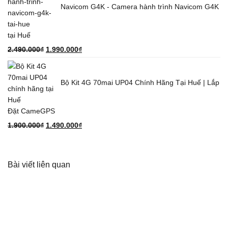
Navicom G4K - Camera hành trình Navicom G4K
7.900.000₫.
là:
7.500.000₫.
tại Huế
Giá
Giá
2.490.000
₫
1.990.000
₫
gốc
hiện
là:
tại
Bộ Kit 4G 70mai UP04 Chính Hãng Tại Huế | Lắp
2.490.000₫.
là:
1.990.000₫.
Đặt CameGPS
Giá
Giá
1.900.000
₫
1.490.000
₫
gốc
hiện
là:
tại
1.900.000₫.
là:
Bài viết liên quan
1.490.000₫.