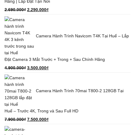
Hãng | Lắp Đặt Tận Nơi
Giá
Giá
2.690.000
₫
2.290.000
₫
gốc
hiện
là:
tại
2.690.000₫.
là:
Camera Hành Trình Navicom T4K Tại Huế – Lắp
2.290.000₫.
Đặt Camera 3 Mắt Trước + Trong + Sau Chính Hãng
Giá
Giá
4.900.000
₫
3.500.000
₫
gốc
hiện
là:
tại
4.900.000₫.
là:
Camera Hành Trình 70mai T800-2 128GB Tại
3.500.000₫.
Huế – Trước 4K, Trong và Sau Full HD
Giá
Giá
7.900.000
₫
7.500.000
₫
gốc
hiện
là:
tại