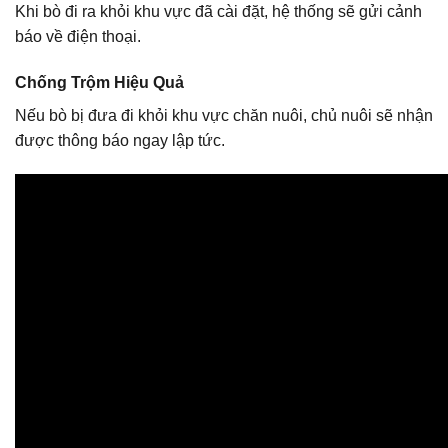
Khi bò đi ra khỏi khu vực đã cài đặt, hệ thống sẽ gửi cảnh
báo về điện thoại.
Chống Trộm Hiệu Quả
Nếu bò bị đưa đi khỏi khu vực chăn nuôi, chủ nuôi sẽ nhận
được thông báo ngay lập tức.