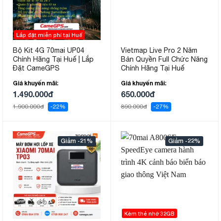
Lắp đặt miễn phí tại Huế
Bộ Kit 4G 70mai UP04
Vietmap Live Pro 2 Năm
Chính Hãng Tại Huế | Lắp
Bản Quyền Full Chức Năng
Đặt CameGPS
Chính Hãng Tại Huế
Giá khuyến mãi:
Giá khuyến mãi:
1.490.000đ
650.000đ
1.900.000đ
-22%
890.000đ
-27%
-21%
-22%
Kèm thẻ nhớ 32GB