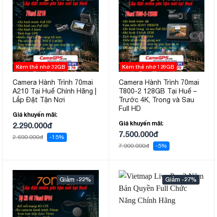
Kèm thẻ nhớ 32GB
Kèm thẻ nhớ 128GB
Camera Hành Trình 70mai
Camera Hành Trình 70mai
A210 Tại Huế Chính Hãng |
T800-2 128GB Tại Huế –
Lắp Đặt Tận Nơi
Trước 4K, Trong và Sau
Full HD
Giá khuyến mãi:
Giá khuyến mãi:
2.290.000đ
7.500.000đ
2.690.000đ
-15%
7.900.000đ
-5%
-22%
-27%