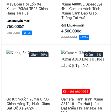
Máy Bơm Hơi Lốp Xe
70mai A800SE SpeedEye
Xiaomi 70Mai TP03 Chính
4K – Camera Hành Trình
Hãng Tại Huế
70mai Cảnh Báo Giao
Thông Tại Huế
Giá khuyến mãi:
Giá khuyến mãi:
750.000đ
4.500.000đ
950.000đ
-21%
5.800.000đ
-22%
-26%
-16%
Kèm thẻ nhớ 32GB
Bộ Kit Nguồn 70mai UP06
Camera Hành Trình 70mai
Chính Hãng Tại Huế | Giám
A810 Lite Tại Huế | Lắp
Sát Đỗ Xe 24/24
Đặt Miễn Phí Tận Nơi Tại