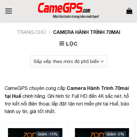
Skip
to
content
CAMERA HÀNH TRÌNH 70MAI
TRANG CHỦ
/
LỌC
Camera Hành Trình 70mai
CameGPS chuyên cung cấp
tại Huế
chính hãng. Ghi hình từ Full HD đến 4K sắc nét, hỗ
trợ kết nối điện thoại, lắp đặt tận nơi miễn phí tại Huế, bảo
hành uy tín, giá tốt nhất.
-15%
-5%