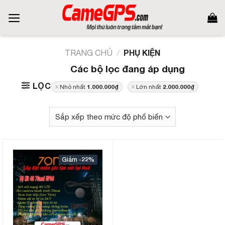
Skip
to
content
PHỤ KIỆN
TRANG CHỦ
/
Các bộ lọc đang áp dụng
LỌC
1.000.000
₫
2.000.000
₫
Nhỏ nhất
Lớn nhất
-22%