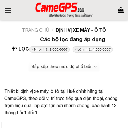
Skip
to
content
ĐỊNH VỊ XE MÁY - Ô TÔ
TRANG CHỦ
/
Các bộ lọc đang áp dụng
LỌC
2.000.000
₫
4.000.000
₫
Nhỏ nhất
Lớn nhất
Thiết bị định vị xe máy, ô tô tại Huế chính hãng tại
CameGPS, theo dõi vị trí trực tiếp qua điện thoại, chống
trộm hiệu quả, lắp đặt tận nơi nhanh chóng, bảo hành 12
tháng Lỗi 1 đổi 1