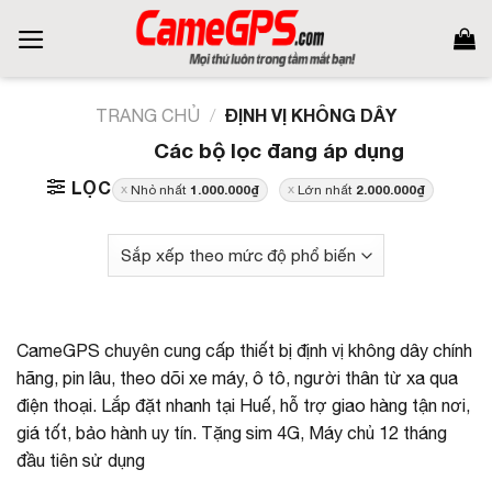
Skip
to
content
ĐỊNH VỊ KHÔNG DÂY
TRANG CHỦ
/
Các bộ lọc đang áp dụng
LỌC
1.000.000
₫
2.000.000
₫
Nhỏ nhất
Lớn nhất
CameGPS chuyên cung cấp thiết bị định vị không dây chính
hãng, pin lâu, theo dõi xe máy, ô tô, người thân từ xa qua
điện thoại. Lắp đặt nhanh tại Huế, hỗ trợ giao hàng tận nơi,
giá tốt, bảo hành uy tín. Tặng sim 4G, Máy chủ 12 tháng
đầu tiên sử dụng