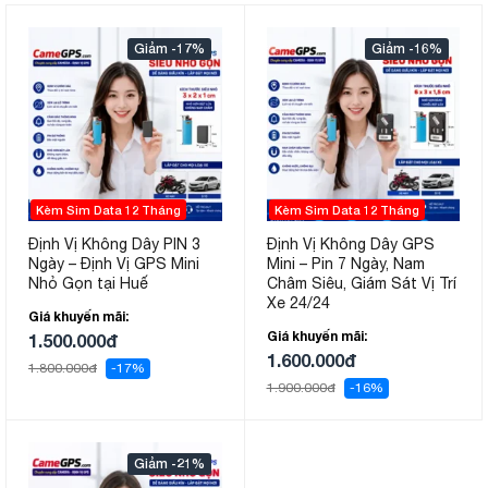
-17%
-16%
Kèm Sim Data 12 Tháng
Kèm Sim Data 12 Tháng
Định Vị Không Dây PIN 3
Định Vị Không Dây GPS
Ngày – Định Vị GPS Mini
Mini – Pin 7 Ngày, Nam
Nhỏ Gọn tại Huế
Châm Siêu, Giám Sát Vị Trí
Xe 24/24
Giá khuyến mãi:
Giá khuyến mãi:
1.500.000đ
1.600.000đ
1.800.000đ
-17%
1.900.000đ
-16%
-21%