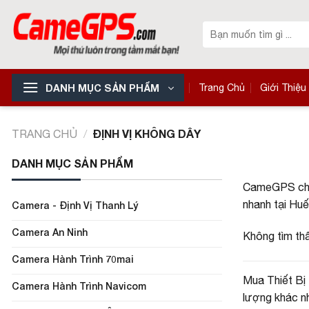
Skip
to
Tìm
kiếm:
content
DANH MỤC SẢN PHẨM
Trang Chủ
Giới Thiệu
ĐỊNH VỊ KHÔNG DÂY
TRANG CHỦ
/
DANH MỤC SẢN PHẨM
CameGPS chuyê
nhanh tại Huế
Camera - Định Vị Thanh Lý
Camera An Ninh
Không tìm th
Camera Hành Trình 70mai
Mua Thiết Bị 
Camera Hành Trình Navicom
lượng khác nh