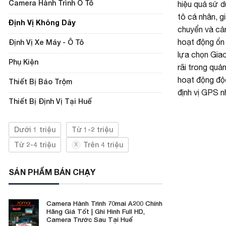
Camera Hành Trình Ô Tô
hiệu quả sử d
tô cá nhân, gi
Định Vị Không Dây
chuyển và cả
hoạt động ổn 
Định Vị Xe Máy - Ô Tô
lựa chọn Giao
Phụ Kiện
rãi trong quả
hoạt động độc
Thiết Bị Báo Trộm
định vị GPS n
Thiết Bị Định Vị Tại Huế
Dưới 1 triệu
Từ 1-2 triệu
Từ 2-4 triệu
Trên 4 triệu
SẢN PHẨM BÁN CHẠY
Camera Hành Trình 70mai A200 Chính
Hãng Giá Tốt | Ghi Hình Full HD,
Camera Trước Sau Tại Huế