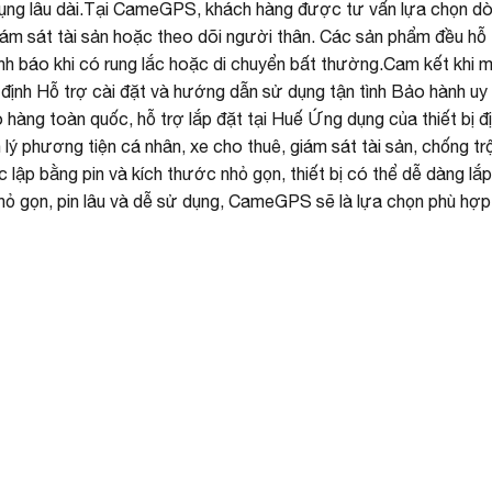
ụng lâu dài.Tại CameGPS, khách hàng được tư vấn lựa chọn dòn
ám sát tài sản hoặc theo dõi người thân. Các sản phẩm đều hỗ trợ 
nh báo khi có rung lắc hoặc di chuyển bất thường.Cam kết khi 
định Hỗ trợ cài đặt và hướng dẫn sử dụng tận tình Bảo hành uy t
 hàng toàn quốc, hỗ trợ lắp đặt tại Huế Ứng dụng của thiết bị đ
n lý phương tiện cá nhân, xe cho thuê, giám sát tài sản, chống 
 lập bằng pin và kích thước nhỏ gọn, thiết bị có thể dễ dàng lắp
hỏ gọn, pin lâu và dễ sử dụng, CameGPS sẽ là lựa chọn phù hợp