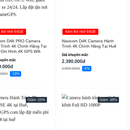
 thẻ nhớ 64GB
Kèm thẻ nhớ 64GB
com D4K PRO Camera
Navicom D4K Camera Hành
Trình 4K Chính Hãng Tại
Trình 4K Chính Hãng Tại Huế
 Ghi Hình 4K GPS Wifi
Giá khuyến mãi:
huyến mãi:
2.390.000đ
0.000đ
2.550.000đ
-6%
.000đ
-10%
-20%
-38%