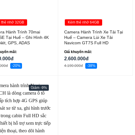
 thẻ nhớ 32GB
Kèm thẻ nhớ 64GB
ra Hành Trình 70mai
Camera Hành Trình Xe Tải Tại
E Tại Huế – Ghi Hình 4K
Huế – Camera Lùi Xe Tải
Nét, GPS, ADAS
Navicom GT7S Full HD
huyến mãi:
Giá khuyến mãi:
0.000đ
2.600.000đ
.000đ
-20%
4.190.000đ
-38%
-9%