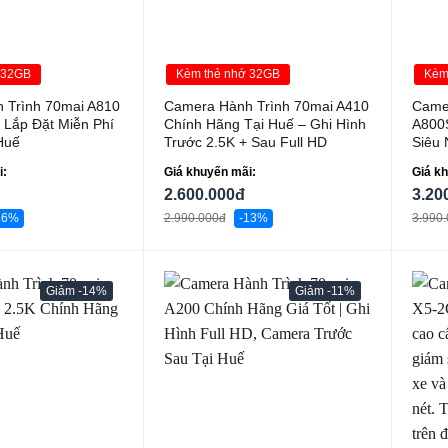
 32GB
Kèm thẻ nhớ 32GB
Kèm
 Trình 70mai A810
Camera Hành Trình 70mai A410
Came
| Lắp Đặt Miễn Phí
Chính Hãng Tại Huế – Ghi Hình
A800S
Huế
Trước 2.5K + Sau Full HD
Siêu 
i:
Giá khuyến mãi:
Giá k
2.600.000đ
3.20
16%
2.990.000đ
-13%
3.990
-14%
-11%