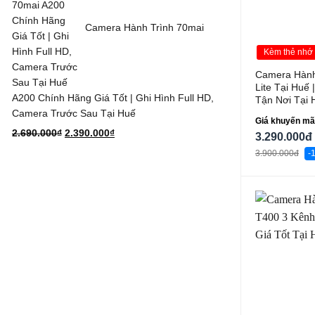
Camera Hành Trình 70mai
Kèm thẻ nhớ
Camera Hành
Lite Tại Huế 
A200 Chính Hãng Giá Tốt | Ghi Hình Full HD,
Tận Nơi Tại 
Camera Trước Sau Tại Huế
Giá khuyến mã
Giá
Giá
2.690.000
₫
2.390.000
₫
3.290.000đ
gốc
hiện
3.900.000đ
-
là:
tại
2.690.000₫.
là:
2.390.000₫.