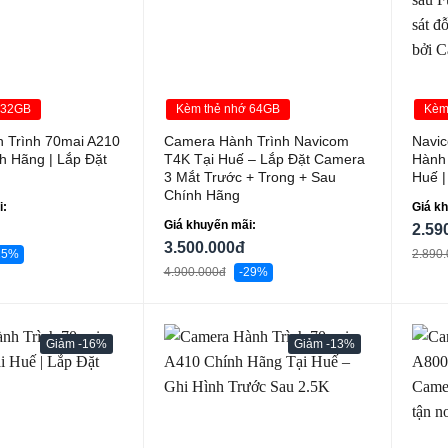
 32GB
Kèm thẻ nhớ 64GB
Kèm
 Trình 70mai A210
Camera Hành Trình Navicom
Navi
h Hãng | Lắp Đặt
T4K Tại Huế – Lắp Đặt Camera
Hành 
3 Mắt Trước + Trong + Sau
Huế |
Chính Hãng
i:
Giá k
Giá khuyến mãi:
2.59
3.500.000đ
15%
2.890
4.900.000đ
-29%
-16%
-13%