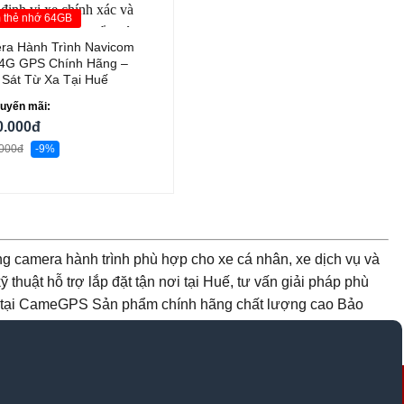
 thẻ nhớ 64GB
ra Hành Trình Navicom
 4G GPS Chính Hãng –
Sát Từ Xa Tại Huế
huyến mãi:
0.000đ
.000đ
-9%
camera hành trình phù hợp cho xe cá nhân, xe dịch vụ và
thuật hỗ trợ lắp đặt tận nơi tại Huế, tư vấn giải pháp phù
t tại CameGPS Sản phẩm chính hãng chất lượng cao Bảo
i Huế Tư vấn chuyên nghiệp phù hợp từng dòng xe