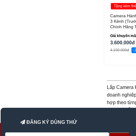
Tặng kèm th
Camera Hành
3 Kênh (Trướ
Chính Hãng 
Giá khuyến mã
3.600.000đ
4.190.000đ
-
Lắp Camera H
doanh nghiệp 
hợp theo từn
hành và hỗ tr
ĐĂNG KÝ DÙNG THỬ