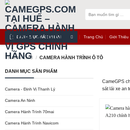
Skip
to
Tìm
kiếm:
content
DANH MỤC SẢN PHẨM
Trang Chủ
Giới Thiệu
TRANG CHỦ
/
CAMERA HÀNH TRÌNH Ô TÔ
DANH MỤC SẢN PHẨM
CameGPS chuy
sát lái xe an
Camera - Định Vị Thanh Lý
Camera An Ninh
Camera Hành Trình 70mai
Camera Hành Trình Navicom