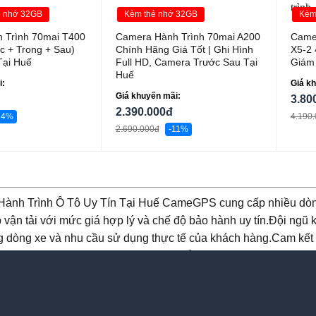
ẻ nhớ 32GB
Kèm thẻ nhớ 32GB
Kèm
 Trình 70mai T400
Camera Hành Trình 70mai A200
Came
c + Trong + Sau)
Chính Hãng Giá Tốt | Ghi Hình
X5-2
Tại Huế
Full HD, Camera Trước Sau Tại
Giám 
Huế
i:
Giá k
Giá khuyến mãi:
3.80
2.390.000đ
14%
4.190
2.690.000đ
-11%
ành Trình Ô Tô Uy Tín Tại Huế CameGPS cung cấp nhiều dòng 
vận tải với mức giá hợp lý và chế độ bảo hành uy tín.Đội ngũ kỹ 
g dòng xe và nhu cầu sử dụng thực tế của khách hàng.Cam kế
ợ kỹ thuật tận tình Giá tốt cạnh tranh Lắp đặt nhanh chóng tạ