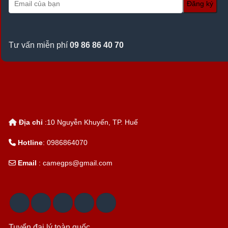
Tư vấn miễn phí
09 86 86 40 70
Địa chỉ
:10 Nguyễn Khuyến, TP. Huế
Hotline
: 0986864070
Email
: camegps@gmail.com
Tuyển đại lý toàn quốc