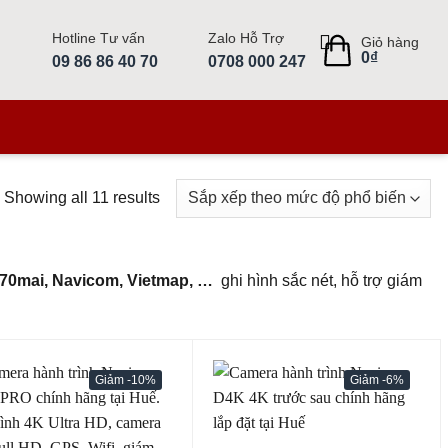
Hotline Tư vấn
Zalo Hỗ Trợ
Giỏ hàng
0
₫
09 86 86 40 70
0708 000 247
Showing all 11 results
70mai, Navicom, Vietmap, …
ghi hình sắc nét, hỗ trợ giám
-10%
-6%